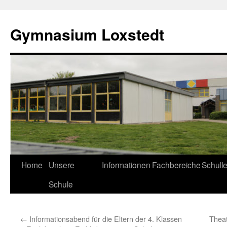
Zum
Inhalt
Gymnasium Loxstedt
springen
Home
Unsere
Informationen
Fachbereiche
Schull
Schule
←
Informationsabend für die Eltern der 4. Klassen
Thea