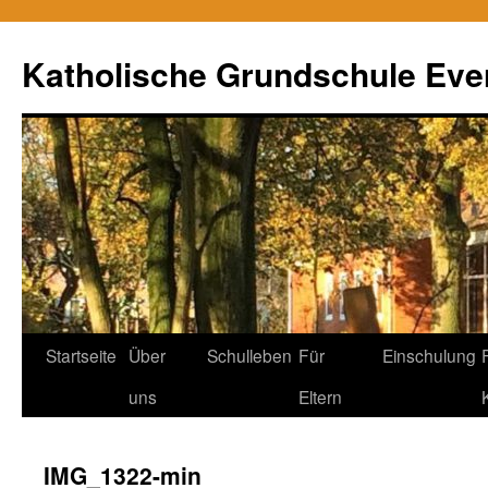
Zum
Inhalt
Katholische Grundschule Eve
springen
Startseite
Über
Schulleben
Für
Einschulung
uns
Eltern
IMG_1322-min