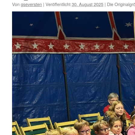
Von
gseversten
|
Veröffentlicht
30. August 2025
|
Die Originalgr