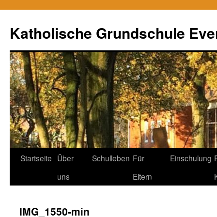
Zum
Inhalt
Katholische Grundschule Eve
springen
Startseite
Über
Schulleben
Für
Einschulung
uns
Eltern
IMG_1550-min