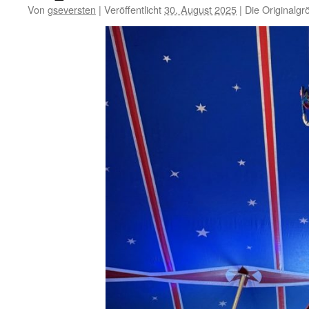
Von
gseversten
|
Veröffentlicht
30. August 2025
|
Die Originalgr