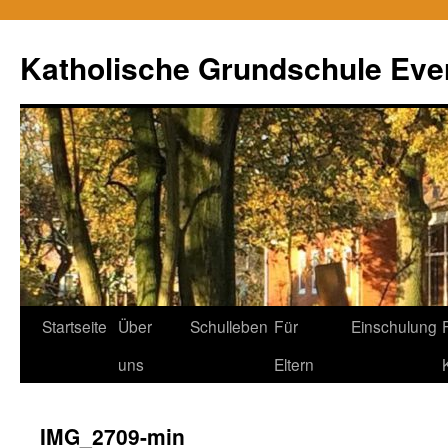
Zum
Inhalt
Katholische Grundschule Eve
springen
Startseite
Über
Schulleben
Für
Einschulung
uns
Eltern
IMG_2709-min