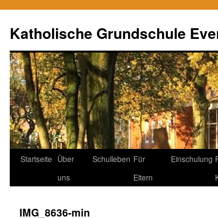
Zum
Inhalt
Katholische Grundschule Eve
springen
Startseite
Über
Schulleben
Für
Einschulung
uns
Eltern
IMG_8636-min