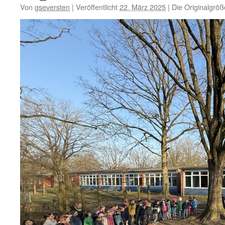
Von
gseversten
|
Veröffentlicht
22. März 2025
|
Die Originalgröß