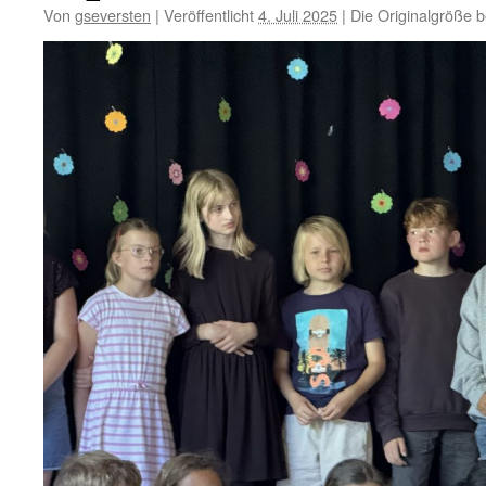
Von
gseversten
|
Veröffentlicht
4. Juli 2025
|
Die Originalgröße b