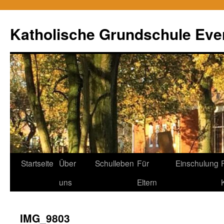
Zum
Inhalt
Katholische Grundschule Eve
springen
Startseite
Über
Schulleben
Für
Einschulung
uns
Eltern
IMG_9803