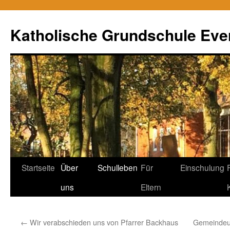
Zum
Inhalt
Katholische Grundschule Eve
springen
Startseite
Über
Schulleben
Für
Einschulung
uns
Eltern
←
Wir verabschieden uns von Pfarrer Backhaus
Gemeindeu