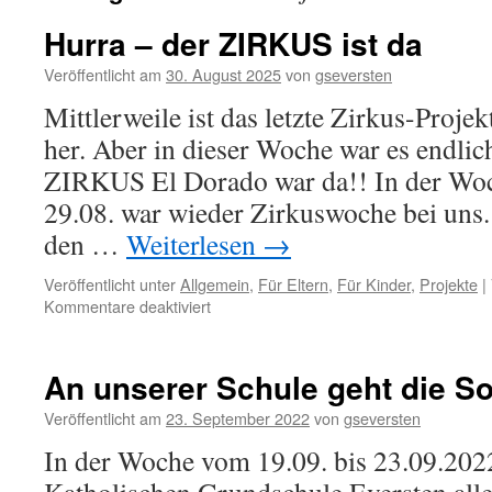
Hurra – der ZIRKUS ist da
Veröffentlicht am
30. August 2025
von
gseversten
Mittlerweile ist das letzte Zirkus-Proje
her. Aber in dieser Woche war es endlic
ZIRKUS El Dorado war da!! In der Woc
29.08. war wieder Zirkuswoche bei un
den …
Weiterlesen
→
Veröffentlicht unter
Allgemein
,
Für Eltern
,
Für Kinder
,
Projekte
|
für
Kommentare deaktiviert
Hurra
–
der
An unserer Schule geht die S
ZIRKUS
ist
Veröffentlicht am
23. September 2022
von
gseversten
da
In der Woche vom 19.09. bis 23.09.2022