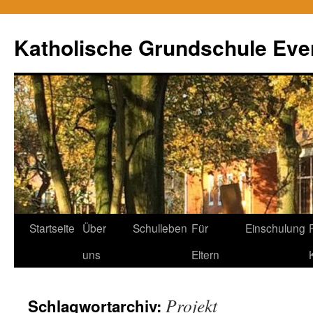
Zum
Inhalt
Katholische Grundschule Eve
springen
Startseite
Über
Schulleben
Für
Einschulung
uns
Eltern
Projekt
Schlagwortarchiv: