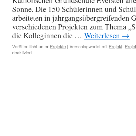
Katholischen Grundschule Eversten alle
Sonne. Die 150 Schülerinnen und Schül
arbeiteten in jahrgangsübergreifenden 
verschiedenen Projekten zum Thema „S
die Kolleginnen die …
Weiterlesen
→
Veröffentlicht unter
Projekte
|
Verschlagwortet mit
Projekt
,
Proje
für
deaktiviert
An
unserer
Schule
geht
die
Sonne
auf