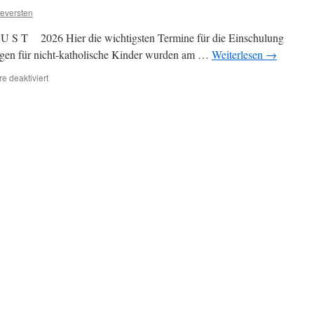
eversten
 T 2026 Hier die wichtigsten Termine für die Einschulung
gen für nicht-katholische Kinder wurden am …
Weiterlesen
→
für
 deaktiviert
A
K
T
U
E
L
L
E
S