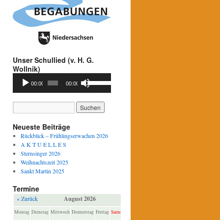
Unser Schullied (v. H. G.
Wollnik)
Audio-
Pfeiltasten
00:00
00:00
Player
Hoch/Runter
benutzen,
um
die
Lautstärke
Neueste Beiträge
zu
Rückblick – Frühlingserwachen 2026
regeln.
A K T U E L L E S
Sternsinger 2026
Weihnachtszeit 2025
Sankt Martin 2025
Termine
« Zurück
August 2026
Weiter »
Montag
Dienstag
Mittwoch
Donnerstag
Freitag
Samstag
Sonntag