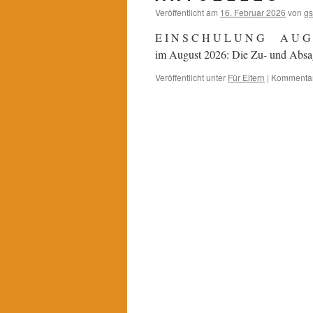
Veröffentlicht am
16. Februar 2026
von
gs
E I N S C H U L U N G A U G U S
im August 2026: Die Zu- und Absa
Veröffentlicht unter
Für Eltern
|
Kommentare