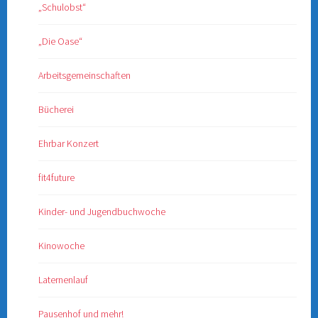
„Schulobst“
„Die Oase“
Arbeitsgemeinschaften
Bücherei
Ehrbar Konzert
fit4future
Kinder- und Jugendbuchwoche
Kinowoche
Laternenlauf
Pausenhof und mehr!