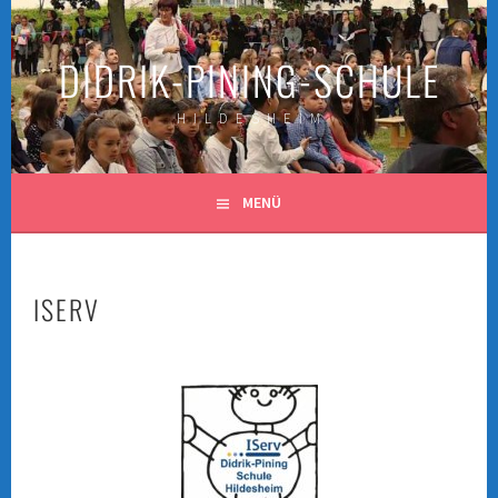
Springe
zum
DIDRIK-PINING-SCHULE
Inhalt
H I L D E S H E I M
MENÜ
ISERV