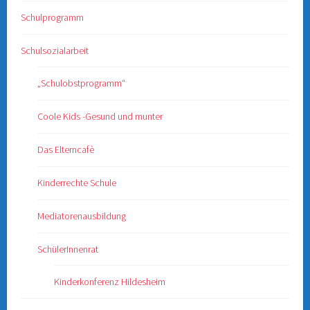
Schulprogramm
Schulsozialarbeit
„Schulobstprogramm“
Coole Kids -Gesund und munter
Das Elterncafè
Kinderrechte Schule
Mediatorenausbildung
SchülerInnenrat
Kinderkonferenz Hildesheim