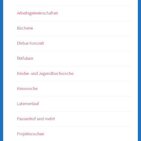
Arbeitsgemeinschaften
Bücherei
Ehrbar Konzert
fit4future
Kinder- und Jugendbuchwoche
Kinowoche
Laternenlauf
Pausenhof und mehr!
Projektwochen