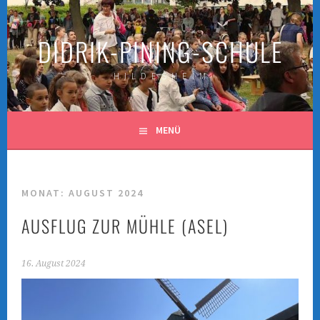
Springe
zum
DIDRIK-PINING-SCHULE
Inhalt
H I L D E S H E I M
MENÜ
MONAT:
AUGUST 2024
AUSFLUG ZUR MÜHLE (ASEL)
16. August 2024