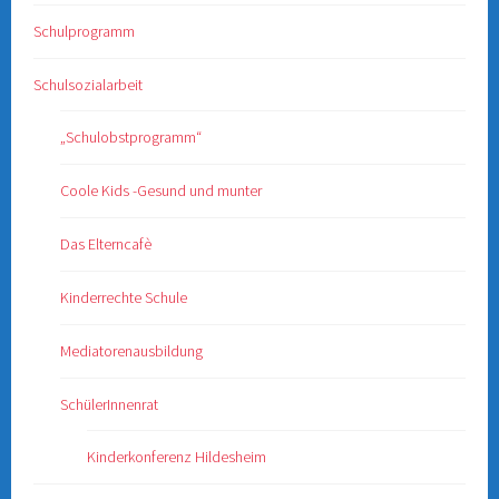
Schulprogramm
Schulsozialarbeit
„Schulobstprogramm“
Coole Kids -Gesund und munter
Das Elterncafè
Kinderrechte Schule
Mediatorenausbildung
SchülerInnenrat
Kinderkonferenz Hildesheim