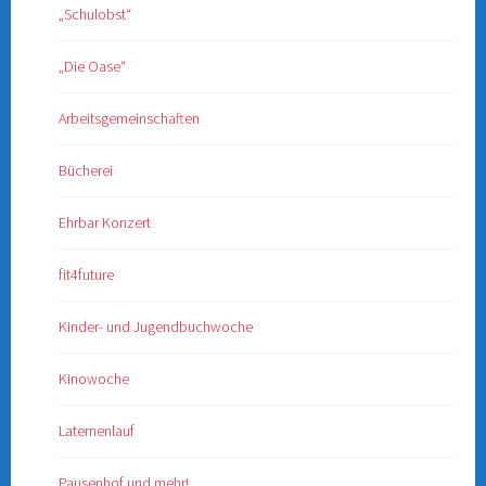
„Schulobst“
„Die Oase“
Arbeitsgemeinschaften
Bücherei
Ehrbar Konzert
fit4future
Kinder- und Jugendbuchwoche
Kinowoche
Laternenlauf
Pausenhof und mehr!