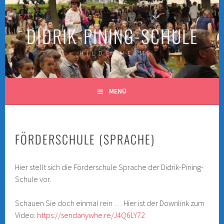
Springe
zum
DIDRIK-PINING-SCHULE
Inhalt
H I L D E S H E I M
MENÜ
FÖRDERSCHULE (SPRACHE)
Hier stellt sich die Förderschule Sprache der Didrik-Pining-
Schule vor.
Schauen Sie doch einmal rein … Hier ist der Downlink zum
Video:
https://sendanywhe.re/J4Q6LY72