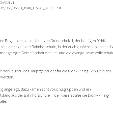
ARCHIV III:
UM/DSA/DSA03_1980_115140_KIEDEL.PDF
 den Beginn der selbstständigen Grundschule I, der heutigen Didrik-
 sich anfangs in der Bahnhofschule, in der auch zunächst eigenständi
mengelegte Gemeinschaftsschule I und die evangelische Volksschul
e der Neubau des Hauptgebäudes für die Didrik-Pining-Schule in der
 werden.
gig angelegt, dazu kamen acht Vorschulgruppen und ein
stand aus der Bahnhofsschule in der Kaiserstraße die Didrik-Pining-
raße.