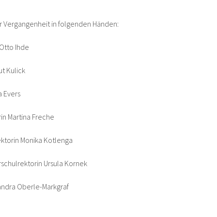
der Vergangenheit in folgenden Händen:
Otto Ihde
t Kulick
a Evers
in Martina Freche
ktorin Monika Kotlenga
schulrektorin Ursula Kornek
ndra Oberle-Markgraf