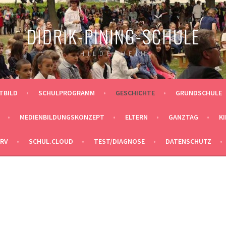
DIDRIK-PINING-SCHULE
H I L D E S H E I M
ITBILD
SCHULPROGRAMM
GESCHICHTE
GRUNDSCHULE
MEDIENBILDUNGSKONZEPT
ELTERN
GANZTAG
K
ERV
SCHUL.CLOUD
TEST/DIAGNOSE
DATENSCHUTZ