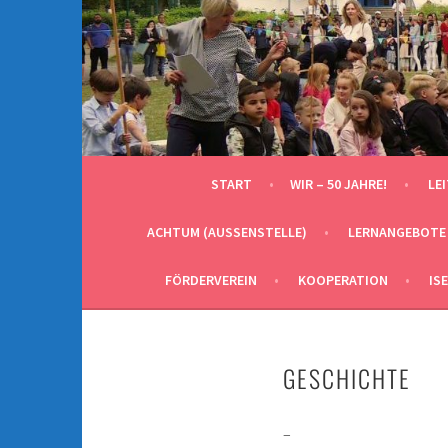
Springe
zum
Inhalt
START
WIR – 50 JAHRE!
LE
ACHTUM (AUSSENSTELLE)
LERNANGEBOTE
FÖRDERVEREIN
KOOPERATION
IS
GESCHICHTE
–