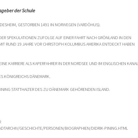
sgeber der Schule
LDESHEIM, GESTORBEN 1491 IN NORWEGEN (VARDÖHUS).
DER SPEKULATIONEN ZUFOLGE AUF EINER FAHRT NACH GRÖNLAND IN DEN
MIT RUND 19 JAHRE VOR CHRISTOPH KOLUMBUS AMERIKA ENTDECKT HABEN
EINE KARRIERE ALS KAPERFAHRER IN DER NORDSEE UND IM ENGLISCHEN KANA
DES KÖNIGREICHS DÄNEMARK.
 PINING STATTHALTER DES ZU DÄNEMARK GEHÖRENDEN ISLAND.
M:
ADTARCHIV/GESCHICHTE/PERSONEN/BIOGRAPHIEN/DIDRIK-PINING.HTML