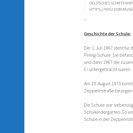
DEUTSCHES SCHIFFFAHRTS
HTTPS://WW2.DSM.MUSE
–
Geschichte der Schule:
Der 1. Juli 1967 steht für
Pining-Schule. Sie befand
und dann 1967 die zusam
E I untergebracht waren.
Am 23. August 1973 konnt
Zeppelinstraße bezogen
Die Schule war siebenzü
Schulkindergarten. So ent
Schule in der Zeppelinst