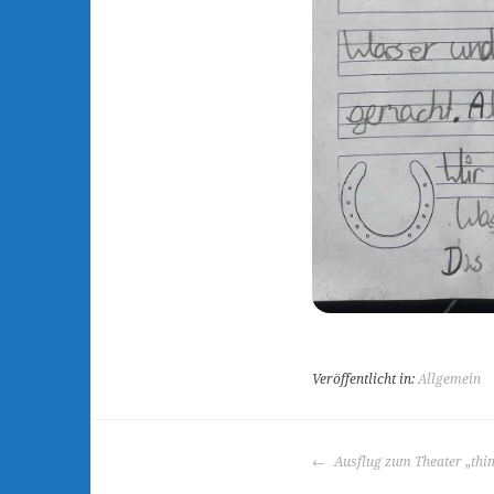
Veröffentlicht in:
Allgemein
BEITRAGS-
Ausflug zum Theater „thi
NAVIGATION