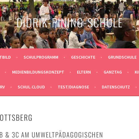
DIDRIK-PINING-SCHULE
H I L D E S H E I M
ITBILD
SCHULPROGRAMM
GESCHICHTE
GRUNDSCHULE
MEDIENBILDUNGSKONZEPT
ELTERN
GANZTAG
K
ERV
SCHUL.CLOUD
TEST/DIAGNOSE
DATENSCHUTZ
ROTTSBERG
3B & 3C AM UMWELTPÄDAGOGISCHEN