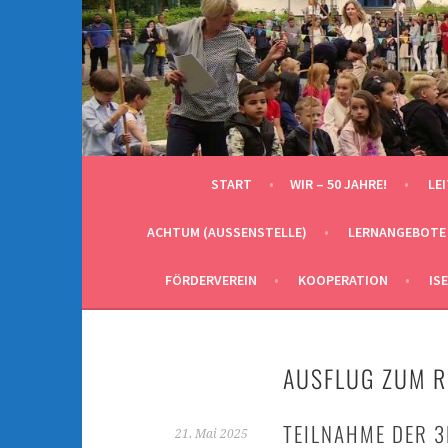
Springe
zum
Inhalt
START
WIR – 50 JAHRE!
LE
ACHTUM (AUSSENSTELLE)
LERNANGEBOTE
FÖRDERVEREIN
KOOPERATION
IS
AUSFLUG ZUM 
TEILNAHME DER 
21. Mai 2025