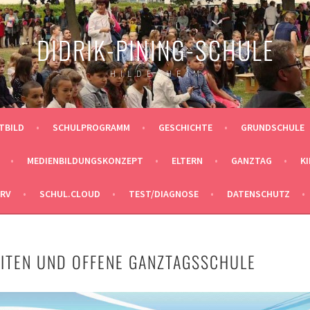
DIDRIK-PINING-SCHULE
H I L D E S H E I M
ITBILD
SCHULPROGRAMM
GESCHICHTE
GRUNDSCHULE
MEDIENBILDUNGSKONZEPT
ELTERN
GANZTAG
K
ERV
SCHUL.CLOUD
TEST/DIAGNOSE
DATENSCHUTZ
ITEN UND OFFENE GANZTAGSSCHULE