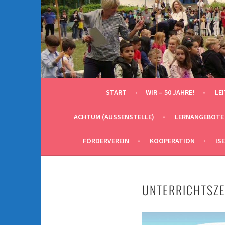
Springe
zum
Inhalt
START
WIR – 50 JAHRE!
LE
ACHTUM (AUSSENSTELLE)
LERNANGEBOTE
FÖRDERVEREIN
KOOPERATION
IS
UNTERRICHTSZE