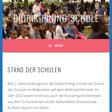
Springe
zum
DIDRIK-PINING-SCHULE
Inhalt
H I L D E S H E I M
MENÜ
STAND DER SCHULEN
Alle 2 Jahre beteiligt sich die Didrik-Pining-Schule am Stand
der Schulen in Hildesheim auf dem Weihnachtsmarkt. Im
Jahr 2022 waren erstmals auch die KlassensprecherInnen
aus dem SchülerInnenrat der Außenstelle Grundschule
Achtum-Uppen mit dabei.