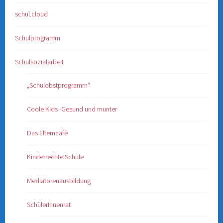
schul.cloud
Schulprogramm
Schulsozialarbeit
„Schulobstprogramm“
Coole Kids -Gesund und munter
Das Elterncafè
Kinderrechte Schule
Mediatorenausbildung
SchülerInnenrat