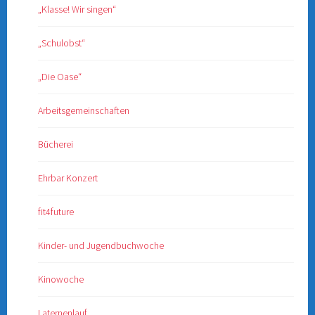
„Klasse! Wir singen“
„Schulobst“
„Die Oase“
Arbeitsgemeinschaften
Bücherei
Ehrbar Konzert
fit4future
Kinder- und Jugendbuchwoche
Kinowoche
Laternenlauf