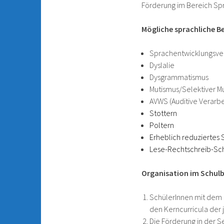
Förderung im Bereich Sp
Mögliche sprachliche B
Sprachentwicklungsve
Dyslalie
Dysgrammatismus
Mutismus/Selektiver M
AVWS (Auditive Verarb
Stottern
Poltern
Erheblich reduziertes 
Lese-Rechtschreib-S
Organisation im Schulb
SchülerInnen mit dem 
den Kerncurricula der 
Die Förderung in der S