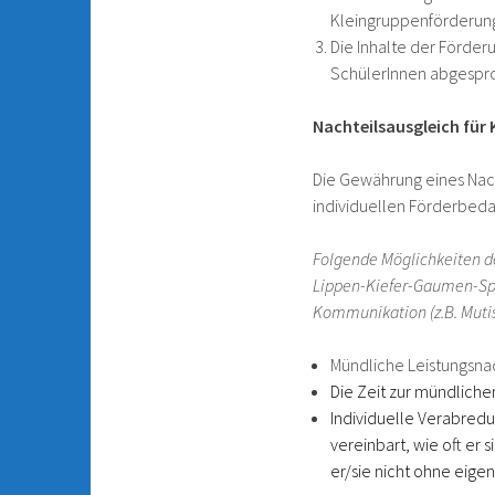
Kleingruppenförderung
Die Inhalte der Förder
SchülerInnen abgespr
Nachteilsausgleich für
Die Gewährung eines Nac
individuellen Förderbeda
Folgende Möglichkeiten de
Lippen-Kiefer-Gaumen-Spal
Kommunikation (z.B. Muti
Mündliche Leistungsnac
Die Zeit zur mündlichen
Individuelle Verabredu
vereinbart, wie oft er s
er/sie nicht ohne eige