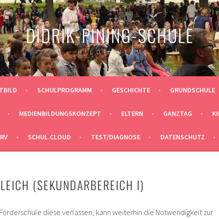
DIDRIK-PINING-SCHULE
H I L D E S H E I M
ITBILD
SCHULPROGRAMM
GESCHICHTE
GRUNDSCHULE
MEDIENBILDUNGSKONZEPT
ELTERN
GANZTAG
K
ERV
SCHUL.CLOUD
TEST/DIAGNOSE
DATENSCHUTZ
LEICH (SEKUNDARBEREICH I)
Förderschule diese verlassen, kann weiterhin die Notwendigkeit zur