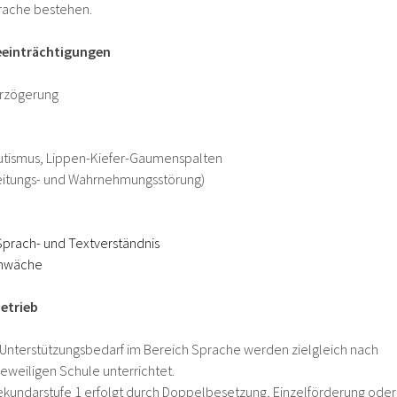
rache bestehen.
eeinträchtigungen
rzögerung
utismus, Lippen-Kiefer-Gaumenspalten
eitungs- und Wahrnehmungsstörung)
Sprach- und Textverständnis
chwäche
etrieb
Unterstützungsbedarf im Bereich Sprache werden zielgleich nach
jeweiligen Schule unterrichtet.
ekundarstufe 1 erfolgt durch Doppelbesetzung, Einzelförderung oder