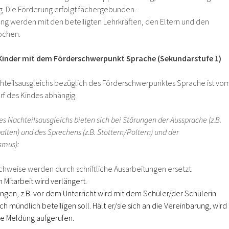
. Die Förderung erfolgt fächergebunden.
ung werden mit den beteiligten Lehrkräften, den Eltern und den
ochen.
 Kinder mit dem Förderschwerpunkt Sprache (Sekundarstufe 1)
hteilsausgleichs bezüglich des Förderschwerpunktes Sprache ist vo
rf des Kindes abhängig.
s Nachteilsausgleichs bieten sich bei
Störungen der Aussprache (z.B.
ten) und des Sprechens (z.B. Stottern/Poltern) und der
smus):
hweise werden durch schriftliche Ausarbeitungen ersetzt.
 Mitarbeit wird verlängert.
ngen, z.B. vor dem Unterricht wird mit dem Schüler/der Schülerin
ich mündlich beteiligen soll. Hält er/sie sich an die Vereinbarung, wird
ne Meldung aufgerufen.