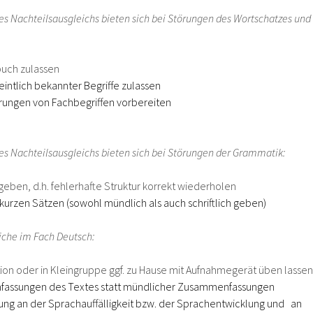
s Nachteilsausgleichs bieten sich bei Störungen des Wortschatzes und
rbuch zulassen
ntlich bekannter Begriffe zulassen
lärungen von Fachbegriffen vorbereiten
s Nachteilsausgleichs bieten sich bei
Störungen der Grammatik:
eben, d.h. fehlerhafte Struktur korrekt wiederholen
kurzen Sätzen (sowohl mündlich als auch schriftlich geben)
iche im Fach Deutsch:
ation oder in Kleingruppe ggf. zu Hause mit Aufnahmegerät üben lassen
nfassungen des Textes statt mündlicher Zusammenfassungen
ng an der Sprachauffälligkeit bzw. der Sprachentwicklung und an