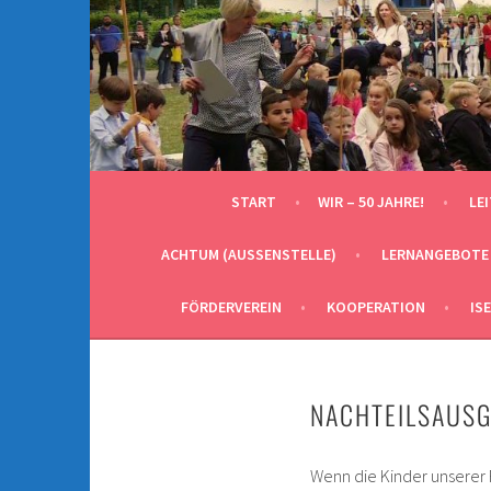
Springe
zum
Inhalt
START
WIR – 50 JAHRE!
LE
ACHTUM (AUSSENSTELLE)
LERNANGEBOTE
FÖRDERVEREIN
KOOPERATION
IS
NACHTEILSAUSG
Wenn die Kinder unserer 