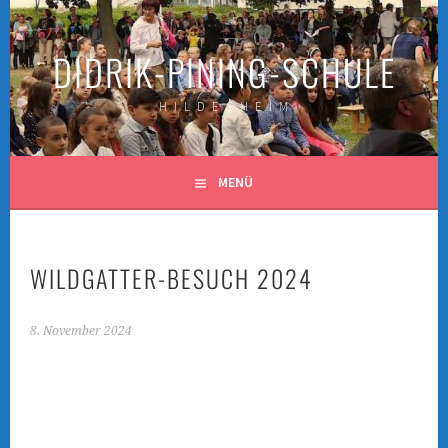
Springe
zum
DIDRIK-PINING-SCHULE
Inhalt
H I L D E S H E I M
MENÜ
WILDGATTER-BESUCH 2024
8. November 2024