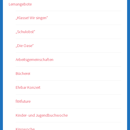
Lernangebote
„Klasse! Wir singen“
„Schulobst“
„Die Oase“
Arbeitsgemeinschaften
Bücherei
Ehrbar Konzert
fit4future
Kinder- und Jugendbuchwoche
Kinowoche