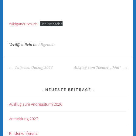
Wildgatter-Besuch
Herunterladen
Veröffentlicht in:
Allgemein
BEITRAGS-
Laternen Umzug 2024
Ausflug zum Theater „thim“
NAVIGATION
NEUESTE BEITRÄGE
Ausflug zum Andreasturm 2026
Anmeldung 2027
Kinderkonferenz