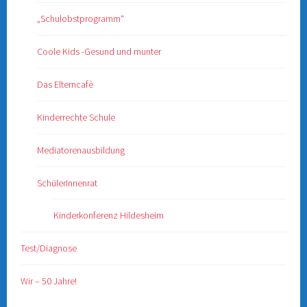
„Schulobstprogramm“
Coole Kids -Gesund und munter
Das Elterncafè
Kinderrechte Schule
Mediatorenausbildung
SchülerInnenrat
Kinderkonferenz Hildesheim
Test/Diagnose
Wir – 50 Jahre!