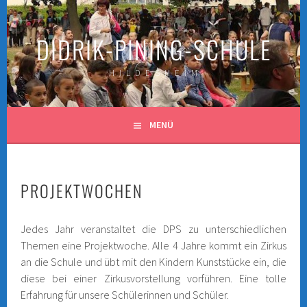
Springe
zum
DIDRIK-PINING-SCHULE
Inhalt
H I L D E S H E I M
MENÜ
PROJEKTWOCHEN
Jedes Jahr veranstaltet die DPS zu unterschiedlichen
Themen eine Projektwoche. Alle 4 Jahre kommt ein Zirkus
an die Schule und übt mit den Kindern Kunststücke ein, die
diese bei einer Zirkusvorstellung vorführen. Eine tolle
Erfahrung für unsere Schülerinnen und Schüler.