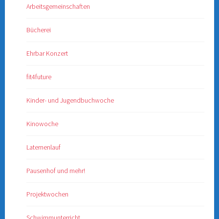
Arbeitsgemeinschaften
Bücherei
Ehrbar Konzert
fit4future
Kinder- und Jugendbuchwoche
Kinowoche
Laternenlauf
Pausenhof und mehr!
Projektwochen
Schwimmunterricht