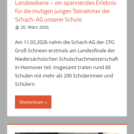
Landesebene – ein spannendes Erlebnis
für die mutigen jungen Teilnehmer der
Schach-AG unserer Schule
20. März 2026
haepe
Uncategorized
Am 11.03.2026 nahm die Schach-AG der CFG
Groß Schneen erstmals am Landesfinale der
Niedersächsischen Schulschachmeisterschaft
in Hannover teil. Insgesamt traten rund 60
Schulen mit mehr als 200 Schülerinnen und
Schülern
Weiterlesen