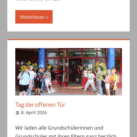
Weiterlesen
Tag der offenen Tür
8. April 2026
haepe
Uncategorized
Wir laden alle Grundschülerinnen und
Grundschüler mit ihren Eltern ganz herzlich