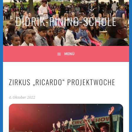
Springe
zum
DIDRIK-PINING-SCHULE
Inhalt
H I L D E S H E I M
MENÜ
ZIRKUS „RICARDO“ PROJEKTWOCHE
4. Oktober 2022