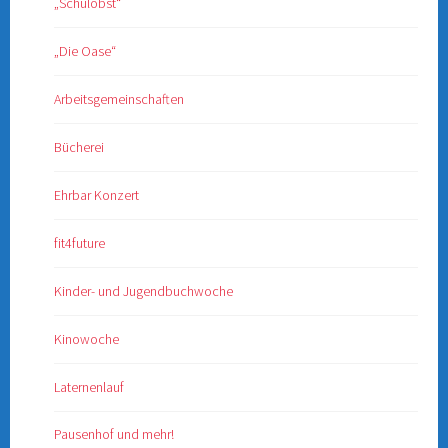
„Schulobst“
„Die Oase“
Arbeitsgemeinschaften
Bücherei
Ehrbar Konzert
fit4future
Kinder- und Jugendbuchwoche
Kinowoche
Laternenlauf
Pausenhof und mehr!