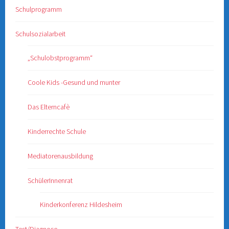
Schulprogramm
Schulsozialarbeit
„Schulobstprogramm“
Coole Kids -Gesund und munter
Das Elterncafè
Kinderrechte Schule
Mediatorenausbildung
SchülerInnenrat
Kinderkonferenz Hildesheim
Test/Diagnose