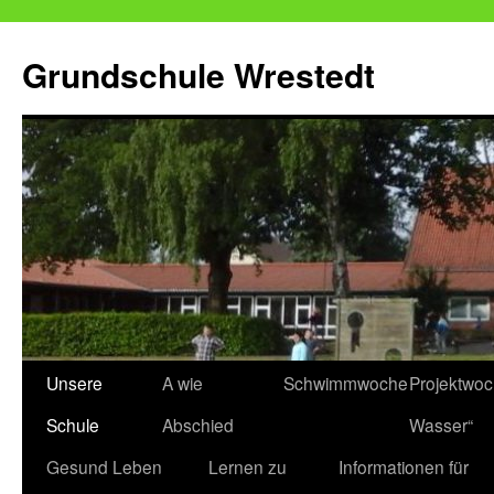
Zum
Inhalt
Grundschule Wrestedt
springen
Unsere
A wie
Schwimmwoche
Projektwo
Schule
Abschied
Wasser“
Gesund Leben
Lernen zu
Informationen für