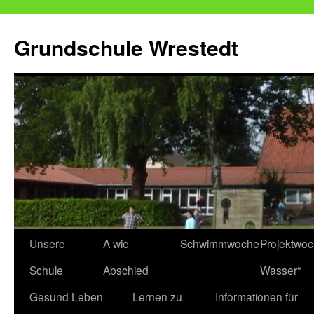
Zum
Inhalt
Grundschule Wrestedt
springen
Unsere
A wie
Schwimmwoche
Projektwo
Schule
Abschied
Wasser“
Gesund Leben
Lernen zu
Informationen für