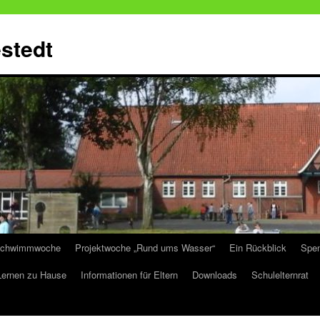
stedt
chwimmwoche
Projektwoche „Rund ums Wasser“
Ein Rückblick
Spen
Lernen zu Hause
Informationen für Eltern
Downloads
Schulelternrat