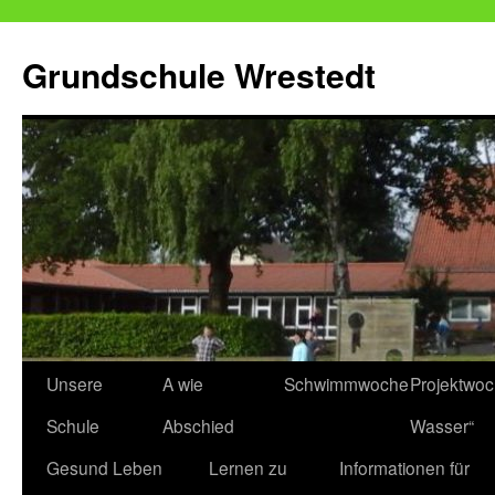
Zum
Inhalt
Grundschule Wrestedt
springen
Unsere
A wie
Schwimmwoche
Projektwo
Schule
Abschied
Wasser“
Gesund Leben
Lernen zu
Informationen für