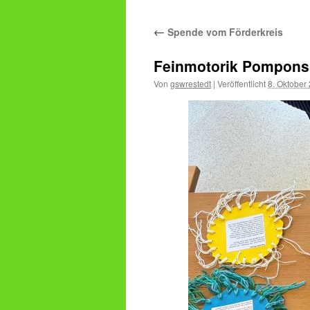
←
Spende vom Förderkreis
Feinmotorik Pompons
Von
gswrestedt
|
Veröffentlicht
8. Oktober