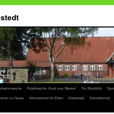
stedt
chwimmwoche
Projektwoche „Rund ums Wasser“
Ein Rückblick
Spen
Lernen zu Hause
Informationen für Eltern
Downloads
Schulelternrat