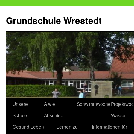
Zum
Inhalt
Grundschule Wrestedt
springen
Unsere
A wie
Schwimmwoche
Projektwo
Schule
Abschied
Wasser“
Gesund Leben
Lernen zu
Informationen für