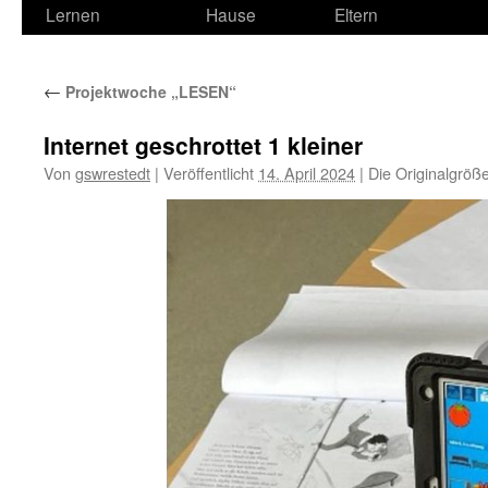
Lernen
Hause
Eltern
←
Projektwoche „LESEN“
Internet geschrottet 1 kleiner
Von
gswrestedt
|
Veröffentlicht
14. April 2024
|
Die Originalgröß